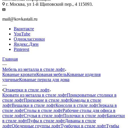
г. Москва, ул 1-й Щиповский пер., 4 115093.
mail@kovkastali.ru
Вконтакте
YouTube
Одноклассники
Яндекс.Дзен
Pinterest
Главная
—
Мебель из металла в стиле лофт
Кованые кровати
Кованая мебель
Кованые изделия
уличные
Кованые перила для дома
—
Этажерки в стиле лофт
Кровати из металла в стиле лофт
Прикроватные столики в
стиле лофт
Прихожие в стиле лофт
Комоды в стиле
лофт
Вешалки в стиле лофт
Консоли в стиле лофт
Зеркала в
стиле лофт
Столы в стиле лофт
Рабочие столы для офиса в
стиле лофт
Стулья в стиле лофт
Полочки в стиле лофт
Банкетки
в стиле лофт
Пуфы в стиле лофт
Диваны в стиле
лофт
Обеденные группы лофт
Тумбочки в стиле лофт
Тумбы