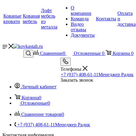
О
Лофт
компании
Оплата
Кованые
Кованая
мебель
Команда
Контакты
и
кровати
мебель
из
Видео
доставка
металла
отзывы
Документы
Сравнение
0
Отложенные
0
Корзина
0
Телефоны
+7 (937) 408-61-11
Менеджер Радик
Заказать звонок
Личный кабинет
Корзина
0
Отложенные
0
Сравнение товаров
0
+7 (937) 408-61-11
Менеджер Радик
Контактная информация