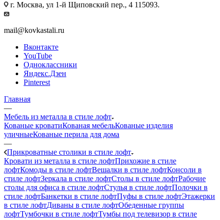
г. Москва, ул 1-й Щиповский пер., 4 115093.
mail@kovkastali.ru
Вконтакте
YouTube
Одноклассники
Яндекс.Дзен
Pinterest
Главная
—
Мебель из металла в стиле лофт
Кованые кровати
Кованая мебель
Кованые изделия
уличные
Кованые перила для дома
—
Прикроватные столики в стиле лофт
Кровати из металла в стиле лофт
Прихожие в стиле
лофт
Комоды в стиле лофт
Вешалки в стиле лофт
Консоли в
стиле лофт
Зеркала в стиле лофт
Столы в стиле лофт
Рабочие
столы для офиса в стиле лофт
Стулья в стиле лофт
Полочки в
стиле лофт
Банкетки в стиле лофт
Пуфы в стиле лофт
Этажерки
в стиле лофт
Диваны в стиле лофт
Обеденные группы
лофт
Тумбочки в стиле лофт
Тумбы под телевизор в стиле