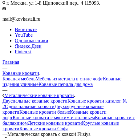
г. Москва, ул 1-й Щиповский пер., 4 115093.
mail@kovkastali.ru
Вконтакте
YouTube
Одноклассники
Яндекс.Дзен
Pinterest
Главная
—
Кованые кровати
Кованая мебель
Мебель из металла в стиле лофт
Кованые
изделия уличные
Кованые перила для дома
—
Металлические кованые кровати
Двуспальные кованые кровати
Кованые кровати каталог №
2
Односпальные кровати
Двухъярусные кованые
кровати
Кованые кровати белые
Кованые кровати
лофт
Кованые кровати с мягким изголовьем
Кованые кровати с
балдахином
Детские кованые кровати
Круглые кованые
кровати
Кованые кровати Софа
—
Металлическая кровать с ковкой Fliziya