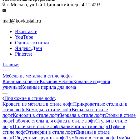
г. Москва, ул 1-й Щиповский пер., 4 115093.
mail@kovkastali.ru
Вконтакте
YouTube
Одноклассники
Яндекс.Дзен
Pinterest
Главная
—
Мебель из металла в стиле лофт
Кованые кровати
Кованая мебель
Кованые изделия
уличные
Кованые перила для дома
—
Прихожие в стиле лофт
Кровати из металла в стиле лофт
Прикроватные столики в
стиле лофт
Комоды в стиле лофт
Вешалки в стиле
лофт
Консоли в стиле лофт
Зеркала в стиле лофт
Столы в стиле
лофт
Рабочие столы для офиса в стиле лофт
Стулья в стиле
лофт
Полочки в стиле лофт
Банкетки в стиле лофт
Пуфы в
стиле лофт
Этажерки в стиле лофт
Диваны в стиле
лофт
Обеденные группы лофт
Тумбочки в стиле лофт
Тумбы