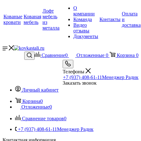
О
Лофт
компании
Оплата
Кованые
Кованая
мебель
Команда
Контакты
и
кровати
мебель
из
Видео
доставка
металла
отзывы
Документы
Сравнение
0
Отложенные
0
Корзина
0
Телефоны
+7 (937) 408-61-11
Менеджер Радик
Заказать звонок
Личный кабинет
Корзина
0
Отложенные
0
Сравнение товаров
0
+7 (937) 408-61-11
Менеджер Радик
Контактная информация