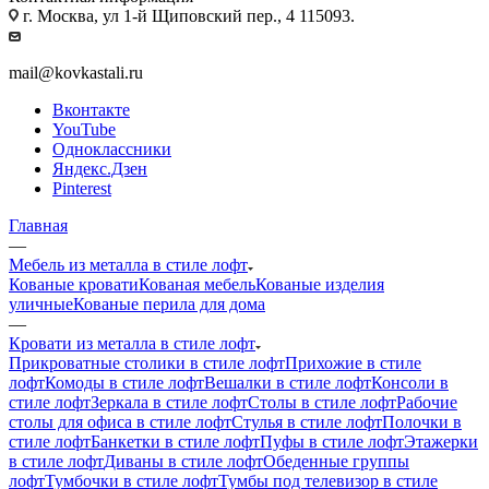
г. Москва, ул 1-й Щиповский пер., 4 115093.
mail@kovkastali.ru
Вконтакте
YouTube
Одноклассники
Яндекс.Дзен
Pinterest
Главная
—
Мебель из металла в стиле лофт
Кованые кровати
Кованая мебель
Кованые изделия
уличные
Кованые перила для дома
—
Кровати из металла в стиле лофт
Прикроватные столики в стиле лофт
Прихожие в стиле
лофт
Комоды в стиле лофт
Вешалки в стиле лофт
Консоли в
стиле лофт
Зеркала в стиле лофт
Столы в стиле лофт
Рабочие
столы для офиса в стиле лофт
Стулья в стиле лофт
Полочки в
стиле лофт
Банкетки в стиле лофт
Пуфы в стиле лофт
Этажерки
в стиле лофт
Диваны в стиле лофт
Обеденные группы
лофт
Тумбочки в стиле лофт
Тумбы под телевизор в стиле