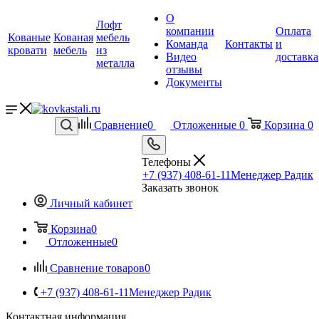
О
Лофт
компании
Оплата
Кованые
Кованая
мебель
Команда
Контакты
и
кровати
мебель
из
Видео
доставка
металла
отзывы
Документы
Сравнение
0
Отложенные
0
Корзина
0
Телефоны
+7 (937) 408-61-11
Менеджер Радик
Заказать звонок
Личный кабинет
Корзина
0
Отложенные
0
Сравнение товаров
0
+7 (937) 408-61-11
Менеджер Радик
Контактная информация