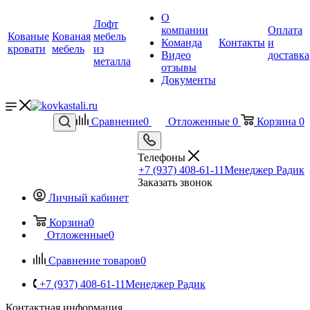
О
Лофт
компании
Оплата
Кованые
Кованая
мебель
Команда
Контакты
и
кровати
мебель
из
Видео
доставка
металла
отзывы
Документы
Сравнение
0
Отложенные
0
Корзина
0
Телефоны
+7 (937) 408-61-11
Менеджер Радик
Заказать звонок
Личный кабинет
Корзина
0
Отложенные
0
Сравнение товаров
0
+7 (937) 408-61-11
Менеджер Радик
Контактная информация