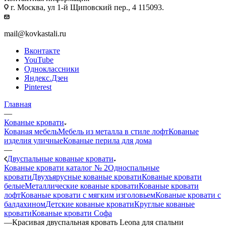
г. Москва, ул 1-й Щиповский пер., 4 115093.
mail@kovkastali.ru
Вконтакте
YouTube
Одноклассники
Яндекс.Дзен
Pinterest
Главная
—
Кованые кровати
Кованая мебель
Мебель из металла в стиле лофт
Кованые
изделия уличные
Кованые перила для дома
—
Двуспальные кованые кровати
Кованые кровати каталог № 2
Односпальные
кровати
Двухъярусные кованые кровати
Кованые кровати
белые
Металлические кованые кровати
Кованые кровати
лофт
Кованые кровати с мягким изголовьем
Кованые кровати с
балдахином
Детские кованые кровати
Круглые кованые
кровати
Кованые кровати Софа
—
Красивая двуспальная кровать Leona для спальни