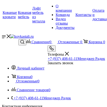
О
Лофт
компании
Оплата
Кованые
Кованая
мебель
Команда
Контакты
и
кровати
мебель
из
Видео
доставка
металла
отзывы
Документы
Сравнение
0
Отложенные
0
Корзина
0
Телефоны
+7 (937) 408-61-11
Менеджер Радик
Заказать звонок
Личный кабинет
Корзина
0
Отложенные
0
Сравнение товаров
0
+7 (937) 408-61-11
Менеджер Радик
Контактная информация