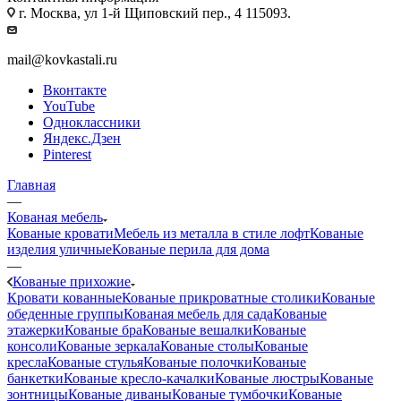
г. Москва, ул 1-й Щиповский пер., 4 115093.
mail@kovkastali.ru
Вконтакте
YouTube
Одноклассники
Яндекс.Дзен
Pinterest
Главная
—
Кованая мебель
Кованые кровати
Мебель из металла в стиле лофт
Кованые
изделия уличные
Кованые перила для дома
—
Кованые прихожие
Кровати кованные
Кованые прикроватные столики
Кованые
обеденные группы
Кованая мебель для сада
Кованые
этажерки
Кованые бра
Кованые вешалки
Кованые
консоли
Кованые зеркала
Кованые столы
Кованые
кресла
Кованые стулья
Кованые полочки
Кованые
банкетки
Кованые кресло-качалки
Кованые люстры
Кованые
зонтницы
Кованые диваны
Кованые тумбочки
Кованые