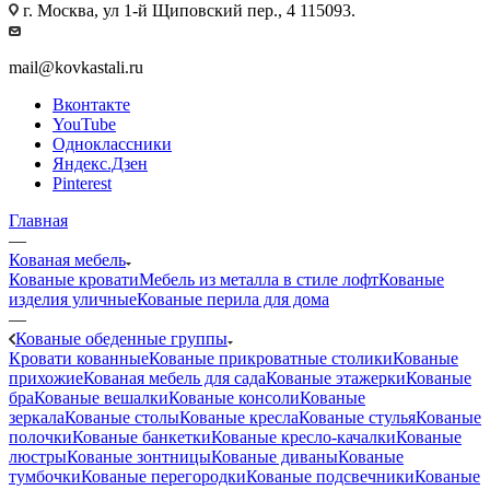
г. Москва, ул 1-й Щиповский пер., 4 115093.
mail@kovkastali.ru
Вконтакте
YouTube
Одноклассники
Яндекс.Дзен
Pinterest
Главная
—
Кованая мебель
Кованые кровати
Мебель из металла в стиле лофт
Кованые
изделия уличные
Кованые перила для дома
—
Кованые обеденные группы
Кровати кованные
Кованые прикроватные столики
Кованые
прихожие
Кованая мебель для сада
Кованые этажерки
Кованые
бра
Кованые вешалки
Кованые консоли
Кованые
зеркала
Кованые столы
Кованые кресла
Кованые стулья
Кованые
полочки
Кованые банкетки
Кованые кресло-качалки
Кованые
люстры
Кованые зонтницы
Кованые диваны
Кованые
тумбочки
Кованые перегородки
Кованые подсвечники
Кованые