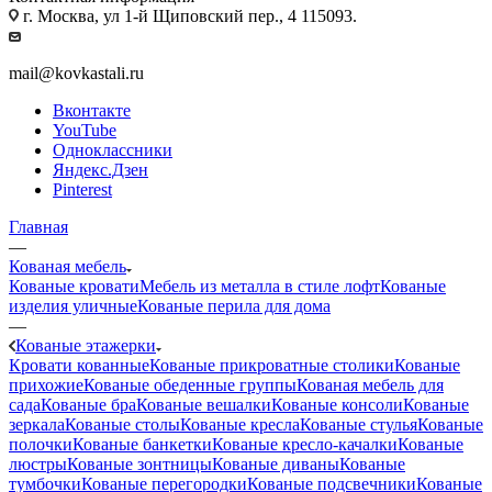
г. Москва, ул 1-й Щиповский пер., 4 115093.
mail@kovkastali.ru
Вконтакте
YouTube
Одноклассники
Яндекс.Дзен
Pinterest
Главная
—
Кованая мебель
Кованые кровати
Мебель из металла в стиле лофт
Кованые
изделия уличные
Кованые перила для дома
—
Кованые этажерки
Кровати кованные
Кованые прикроватные столики
Кованые
прихожие
Кованые обеденные группы
Кованая мебель для
сада
Кованые бра
Кованые вешалки
Кованые консоли
Кованые
зеркала
Кованые столы
Кованые кресла
Кованые стулья
Кованые
полочки
Кованые банкетки
Кованые кресло-качалки
Кованые
люстры
Кованые зонтницы
Кованые диваны
Кованые
тумбочки
Кованые перегородки
Кованые подсвечники
Кованые