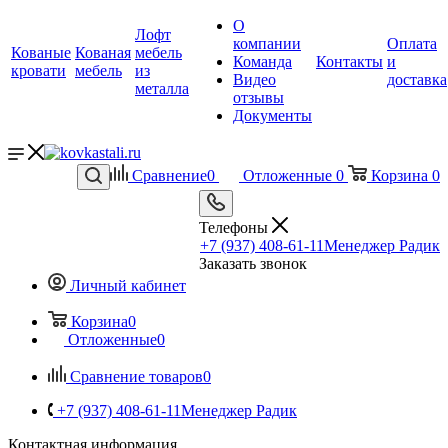
О
Лофт
компании
Оплата
Кованые
Кованая
мебель
Команда
Контакты
и
кровати
мебель
из
Видео
доставка
металла
отзывы
Документы
Сравнение
0
Отложенные
0
Корзина
0
Телефоны
+7 (937) 408-61-11
Менеджер Радик
Заказать звонок
Личный кабинет
Корзина
0
Отложенные
0
Сравнение товаров
0
+7 (937) 408-61-11
Менеджер Радик
Контактная информация