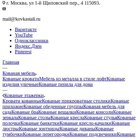
г. Москва, ул 1-й Щиповский пер., 4 115093.
mail@kovkastali.ru
Вконтакте
YouTube
Одноклассники
Яндекс.Дзен
Pinterest
Главная
—
Кованая мебель
Кованые кровати
Мебель из металла в стиле лофт
Кованые
изделия уличные
Кованые перила для дома
—
Кованые этажерки
Кровати кованные
Кованые прикроватные столики
Кованые
прихожие
Кованые обеденные группы
Кованая мебель для
сада
Кованые бра
Кованые вешалки
Кованые консоли
Кованые
зеркала
Кованые столы
Кованые кресла
Кованые стулья
Кованые
полочки
Кованые банкетки
Кованые кресло-качалки
Кованые
люстры
Кованые зонтницы
Кованые диваны
Кованые
тумбочки
Кованые перегородки
Кованые подсвечники
Кованые