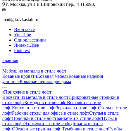
г. Москва, ул 1-й Щиповский пер., 4 115093.
mail@kovkastali.ru
Вконтакте
YouTube
Одноклассники
Яндекс.Дзен
Pinterest
Главная
—
Мебель из металла в стиле лофт
Кованые кровати
Кованая мебель
Кованые изделия
уличные
Кованые перила для дома
—
Прихожие в стиле лофт
Кровати из металла в стиле лофт
Прикроватные столики в
стиле лофт
Комоды в стиле лофт
Вешалки в стиле
лофт
Консоли в стиле лофт
Зеркала в стиле лофт
Столы в стиле
лофт
Рабочие столы для офиса в стиле лофт
Стулья в стиле
лофт
Полочки в стиле лофт
Банкетки в стиле лофт
Пуфы в
стиле лофт
Этажерки в стиле лофт
Диваны в стиле
лофт
Обеденные группы лофт
Тумбочки в стиле лофт
Тумбы