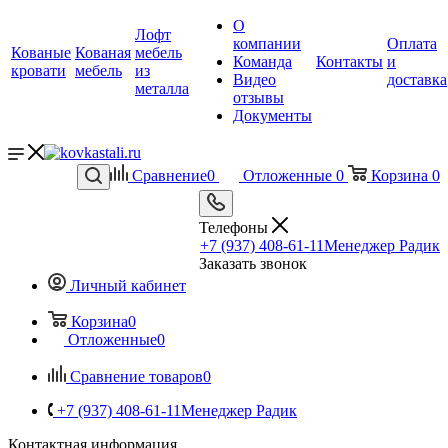
О
Лофт
компании
Оплата
Кованые
Кованая
мебель
Команда
Контакты
и
кровати
мебель
из
Видео
доставка
металла
отзывы
Документы
Сравнение
0
Отложенные
0
Корзина
0
Телефоны
+7 (937) 408-61-11
Менеджер Радик
Заказать звонок
Личный кабинет
Корзина
0
Отложенные
0
Сравнение товаров
0
+7 (937) 408-61-11
Менеджер Радик
Контактная информация