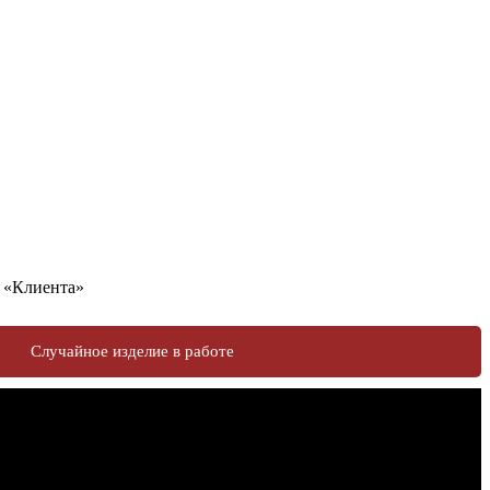
у «Клиента»
Случайное изделие в работе