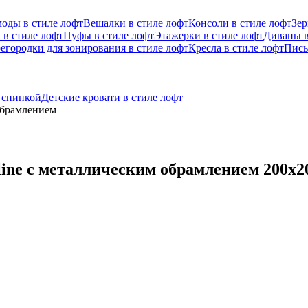
оды в стиле лофт
Вешалки в стиле лофт
Консоли в стиле лофт
Зер
 в стиле лофт
Пуфы в стиле лофт
Этажерки в стиле лофт
Диваны в
егородки для зонирования в стиле лофт
Кресла в стиле лофт
Пись
й спинкой
Детские кровати в стиле лофт
 обрамлением
line с металлическим обрамлением 200x2