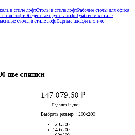
кала в стиле лофт
Столы в стиле лофт
Рабочие столы для офиса
 стиле лофт
Обеденные группы лофт
Тумбочки в стиле
менные столы в стиле лофт
Барные шкафы в стиле
00 две спинки
147 079.60
₽
Под заказ 14 дней
Выбрать размер
—
200x200
120x200
140x200