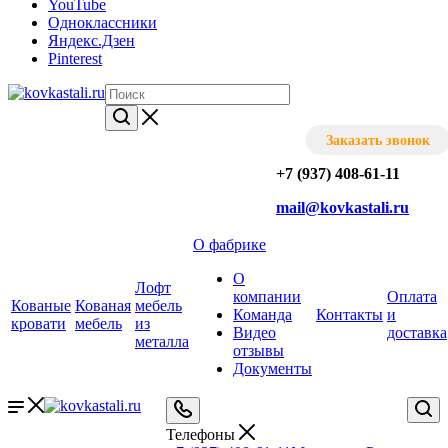
YouTube
Одноклассники
Яндекс.Дзен
Pinterest
Заказать звонок
+7 (937) 408-61-11
mail@kovkastali.ru
О фабрике
О
Лофт
компании
Оплата
Кованые
Кованая
мебель
Команда
Контакты
и
кровати
мебель
из
Видео
доставка
металла
отзывы
Документы
Телефоны