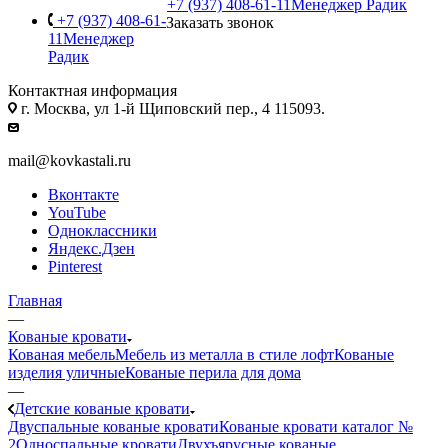
+7 (937) 408-61-11
Менеджер Радик
+7 (937) 408-61-
Заказать звонок
11
Менеджер
Радик
Контактная информация
г. Москва, ул 1-й Щиповский пер., 4 115093.
mail@kovkastali.ru
Вконтакте
YouTube
Одноклассники
Яндекс.Дзен
Pinterest
Главная
—
Кованые кровати
Кованая мебель
Мебель из металла в стиле лофт
Кованые
изделия уличные
Кованые перила для дома
—
Детские кованые кровати
Двуспальные кованые кровати
Кованые кровати каталог №
2
Односпальные кровати
Двухъярусные кованые