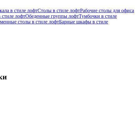
кала в стиле лофт
Столы в стиле лофт
Рабочие столы для офиса
 стиле лофт
Обеденные группы лофт
Тумбочки в стиле
менные столы в стиле лофт
Барные шкафы в стиле
ки