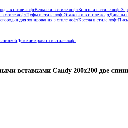
оды в стиле лофт
Вешалки в стиле лофт
Консоли в стиле лофт
Зер
 в стиле лофт
Пуфы в стиле лофт
Этажерки в стиле лофт
Диваны в
егородки для зонирования в стиле лофт
Кресла в стиле лофт
Пись
й спинкой
Детские кровати в стиле лофт
y
ными вставками Candy 200x200 две спин