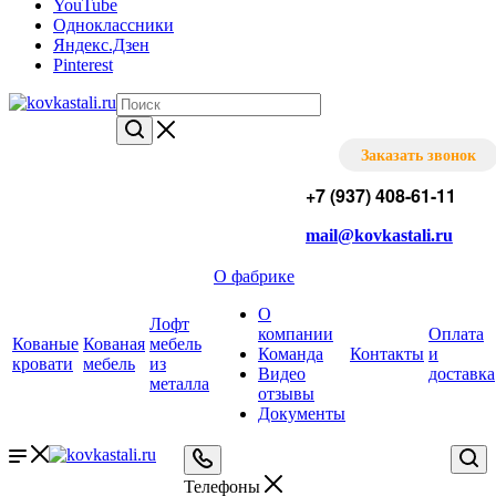
YouTube
Одноклассники
Яндекс.Дзен
Pinterest
Заказать звонок
+7 (937) 408-61-11
mail@kovkastali.ru
О фабрике
О
Лофт
компании
Оплата
Кованые
Кованая
мебель
Команда
Контакты
и
кровати
мебель
из
Видео
доставка
металла
отзывы
Документы
Телефоны