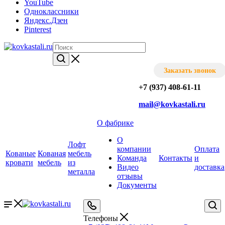
YouTube
Одноклассники
Яндекс.Дзен
Pinterest
Заказать звонок
+7 (937) 408-61-11
mail@kovkastali.ru
О фабрике
О
Лофт
компании
Оплата
Кованые
Кованая
мебель
Команда
Контакты
и
кровати
мебель
из
Видео
доставка
металла
отзывы
Документы
Телефоны