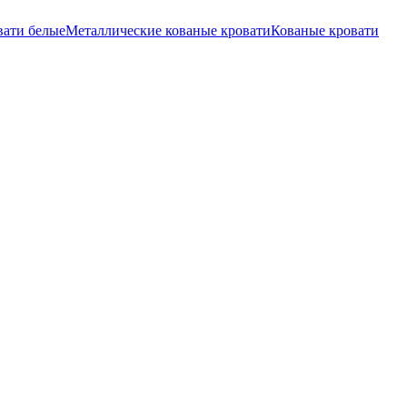
вати белые
Металлические кованые кровати
Кованые кровати