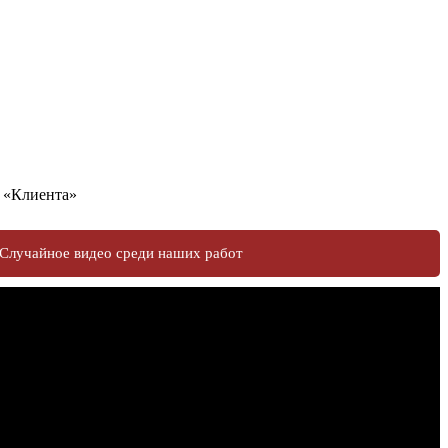
у «Клиента»
Случайное видео среди наших работ