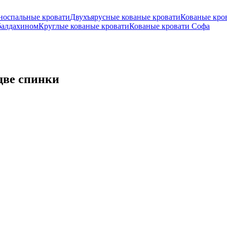
носпальные кровати
Двухъярусные кованые кровати
Кованые кро
балдахином
Круглые кованые кровати
Кованые кровати Софа
 две спинки