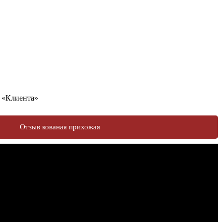
у «Клиента»
Отзыв кованая прихожая