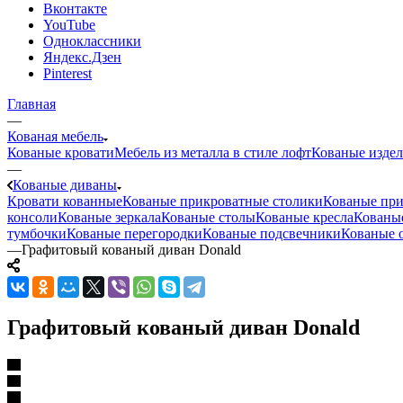
Вконтакте
YouTube
Одноклассники
Яндекс.Дзен
Pinterest
Главная
—
Кованая мебель
Кованые кровати
Мебель из металла в стиле лофт
Кованые изде
—
Кованые диваны
Кровати кованные
Кованые прикроватные столики
Кованые пр
консоли
Кованые зеркала
Кованые столы
Кованые кресла
Кованые
тумбочки
Кованые перегородки
Кованые подсвечники
Кованые 
—
Графитовый кованый диван Donald
Графитовый кованый диван Donald