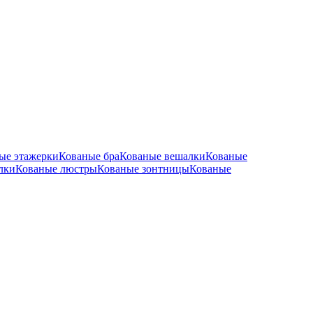
ые этажерки
Кованые бра
Кованые вешалки
Кованые
лки
Кованые люстры
Кованые зонтницы
Кованые