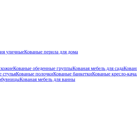
лия уличные
Кованые перила для дома
ихожие
Кованые обеденные группы
Кованая мебель для сада
Кован
 стулья
Кованые полочки
Кованые банкетки
Кованые кресло-кача
обувницы
Кованая мебель для ванны