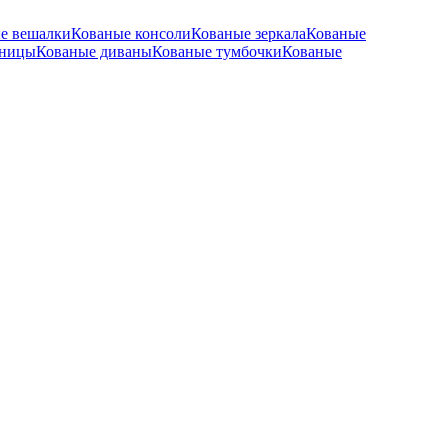
е вешалки
Кованые консоли
Кованые зеркала
Кованые
тницы
Кованые диваны
Кованые тумбочки
Кованые