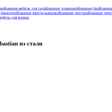
пы
Кованая мебель для сада
Кованые этажерки
Кованые бра
Кованы
 банкетки
Кованые кресло-качалки
Кованые люстры
Кованые зон
мебель для ванны
astian из стали