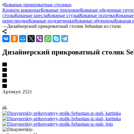
Кованые прикроватные столики
Кровати кованные
Кованые прихожие
Кованые обеденные груп
столы
Кованые кресла
Кованые стулья
Кованые полочки
Кованые
перегородки
Кованые подсвечники
Кованые обувницы
Кованая 
—
Дизайнерский прикроватный столик Sebastian из стали
Дизайнерский прикроватный столик Seb
Артикул:
2521