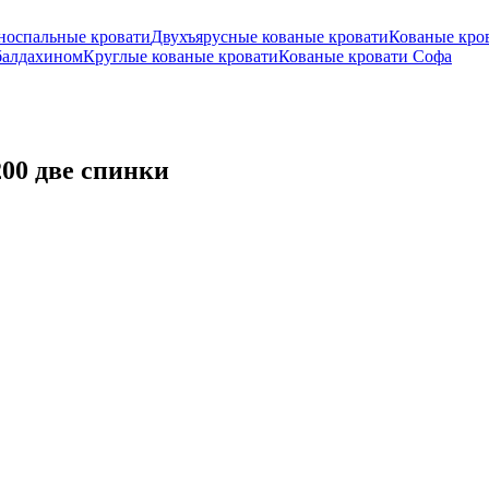
носпальные кровати
Двухъярусные кованые кровати
Кованые кро
балдахином
Круглые кованые кровати
Кованые кровати Софа
200 две спинки