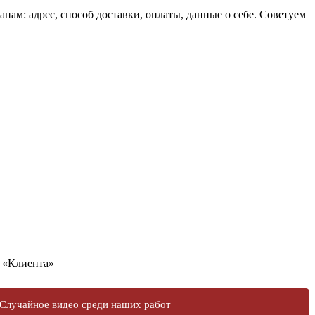
ам: адрес, способ доставки, оплаты, данные о себе. Советуем
у «Клиента»
Случайное видео среди наших работ