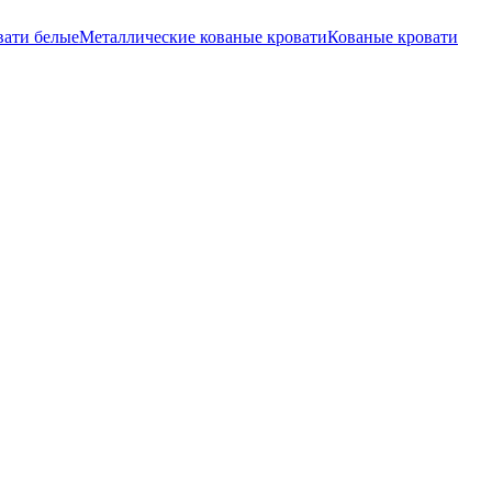
вати белые
Металлические кованые кровати
Кованые кровати